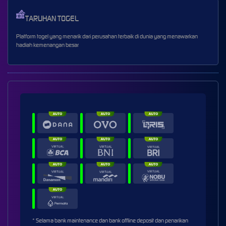
TARUHAN TOGEL
Platform togel yang menarik dari perusahan terbaik di dunia yang menawarkan
hadiah kemenangan besar
* Selama bank maintenance dan bank offline deposit dan penarikan