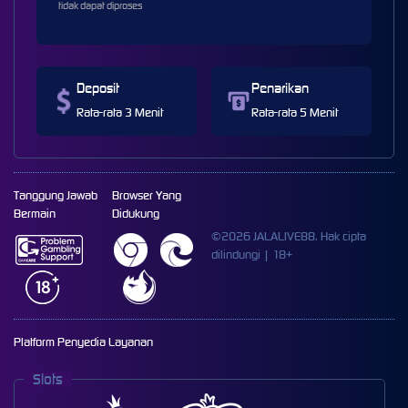
tidak dapat diproses
Deposit
Penarikan
Rata-rata 3 Menit
Rata-rata 5 Menit
Tanggung Jawab
Browser Yang
Bermain
Didukung
©2026 JALALIVE88. Hak cipta
dilindungi | 18+
Platform Penyedia Layanan
Slots