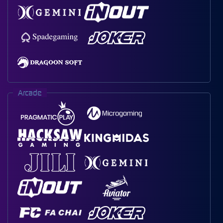
Arcade