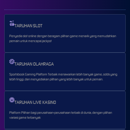
TARUHAN SLOT
Penyedia slot online dengan beragam pilihan game menarik yang memudahkan
pemain untuk mencapai jackpot
TARUHAN OLAHRAGA
Sportsbook Gaming Platform Terbaik menawarkan lebih banyak game, odds yang
lebih tinggi, dan menyediakan pilihan yang lebih banyak untuk pemain.
TARUHAN LIVE KASINO
Platform Pilihan bagi perusahaan-perusahaan terbaik di dunia, dengan pilihan
variasi game terbanyak