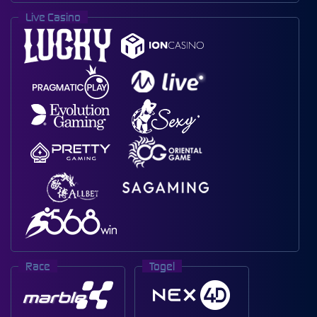
Live Casino
Race
Togel