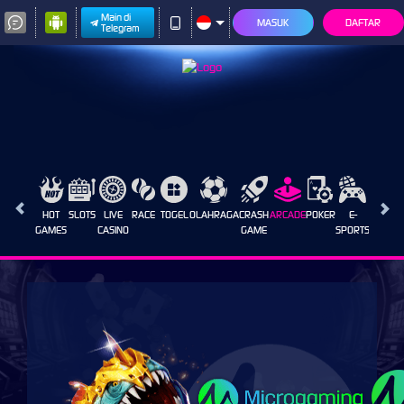
Main di
MASUK
DAFTAR
Telegram
HOT
SLOTS
LIVE
RACE
TOGEL
OLAHRAGA
CRASH
ARCADE
POKER
E-
SABUN
GAMES
CASINO
GAME
SPORTS
AYAM