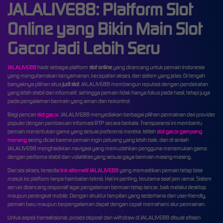
JALALIVE88: Platform Slot
Online yang Bikin Main Slot
Gacor Jadi Lebih Seru
JALALIVE88
hadir sebagai platform
slot online
yang dirancang untuk pemain Indonesia
yang mengutamakan kenyamanan, kecepatan akses, dan sistem yang jelas. Di tengah
banyaknya pilihan situs
judi slot
, JALALIVE88 membangun reputasi dengan pendekatan
yang lebih stabil dan informatif, sehingga pemain tidak hanya fokus pada hasil, tetapi juga
pada pengalaman bermain yang aman dan terkontrol.
Bagi pencari
slot gacor
, JALALIVE88 menyediakan berbagai pilihan permainan dari provider
populer dengan pembaruan informasi RTP secara berkala. Transparansi ini membantu
pemain menentukan game yang sesuai preferensi mereka. Istilah
slot gacor gampang
menang
sering dicari karena pemain ingin peluang yang lebih baik, dan di sinilah
JALALIVE88 menghadirkan navigasi yang memudahkan pengguna menemukan game
dengan performa stabil dan volatilitas yang sesuai gaya bermain masing-masing.
Dari sisi akses, tersedia
link alternatif JALALIVE88
yang memastikan pemain tetap bisa
masuk ke platform tanpa hambatan teknis. Hal ini penting, terutama saat jam ramai. Sistem
server dirancang responsif agar pengalaman bermain tetap lancar, baik melalui desktop
maupun perangkat mobile. Dengan struktur tampilan yang sederhana dan user-friendly,
pemain baru maupun berpengalaman dapat dengan cepat memahami alur permainan.
Untuk aspek transaksional, proses deposit dan withdraw di JALALIVE88 dibuat efisien