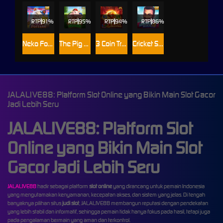
RTP
91%
RTP
95%
RTP
94%
RTP
86%
Neko Fortune
The Pig House
3 Coin Treasures
Cricket Sah 75
JALALIVE88: Platform Slot Online yang Bikin Main Slot Gacor
Jadi Lebih Seru
JALALIVE88: Platform Slot
Online yang Bikin Main Slot
Gacor Jadi Lebih Seru
JALALIVE88
hadir sebagai platform
slot online
yang dirancang untuk pemain Indonesia
yang mengutamakan kenyamanan, kecepatan akses, dan sistem yang jelas. Di tengah
banyaknya pilihan situs
judi slot
, JALALIVE88 membangun reputasi dengan pendekatan
yang lebih stabil dan informatif, sehingga pemain tidak hanya fokus pada hasil, tetapi juga
pada pengalaman bermain yang aman dan terkontrol.