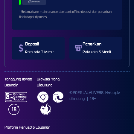
* Selama bank maintenance dan bank offline deposit dan penarikan
tidak dapat diproses
Deposit
Penarikan
Rata-rata 3 Menit
Rata-rata 5 Menit
Tanggung Jawab
Browser Yang
Bermain
Didukung
©2026 JALALIVE88. Hak cipta
dilindungi | 18+
Platform Penyedia Layanan