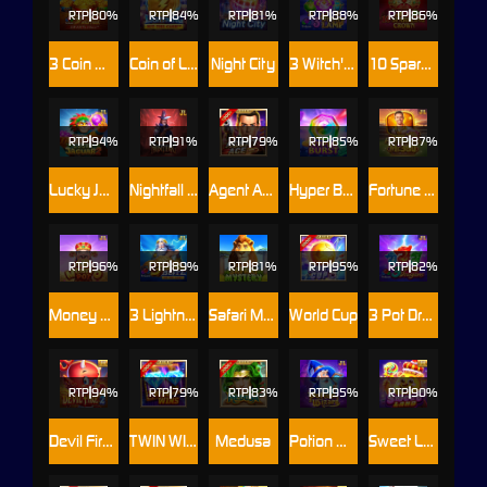
RTP
80%
RTP
84%
RTP
81%
RTP
88%
RTP
86%
3 Coin Wild Tiger
Coin of Lightning
Night City
3 Witch's Lamp
10 Sparkling Crown
RTP
94%
RTP
91%
RTP
79%
RTP
85%
RTP
87%
Lucky Jaguar 2
Nightfall Hunting
Agent Ace
Hyper Burst
Fortune Gems Legend
RTP
96%
RTP
89%
RTP
81%
RTP
95%
RTP
82%
Money Pot
3 Lightning Blitz
Safari Mystery
World Cup
3 Pot Dragons
RTP
94%
RTP
79%
RTP
83%
RTP
95%
RTP
90%
Devil Fire 2
TWIN WINS
Medusa
Potion Wizard
Sweet Land