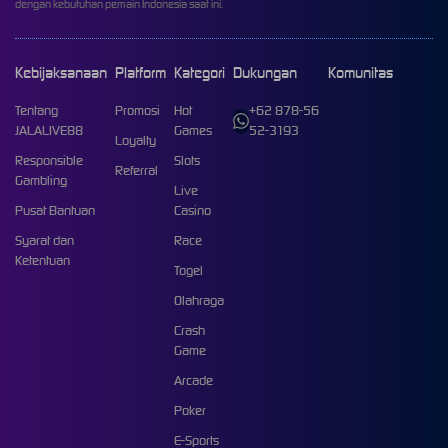
dengan kebutuhan pemain Indonesia saat ini.
Kebijaksanaan
Platform
Kategori
Dukungan
Komunitas
Tentang
Promosi
Hot
+62 878-56
JALALIVE88
Games
52-3193
Loyalty
Responsible
Slots
Referral
Gambling
Live
Pusat Bantuan
Casino
Syarat dan
Race
Ketentuan
Togel
Olahraga
Crash
Game
Arcade
Poker
E-Sports