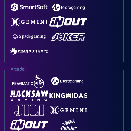
Arcade