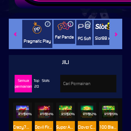
i
i
i
i
i
Facha
Fat Panda
Slot88 x PP
PG Soft
Pragmatic Play
JILI
Semua
Top
Slots
permainan
20
RTP
98%
RTP
84%
RTP
90%
RTP
82%
RTP
89%
Crazy777 2
Devil Fire Bonu$ Coin
Super Ace 2
Clover Coins 4x4
100 Blazing Clover