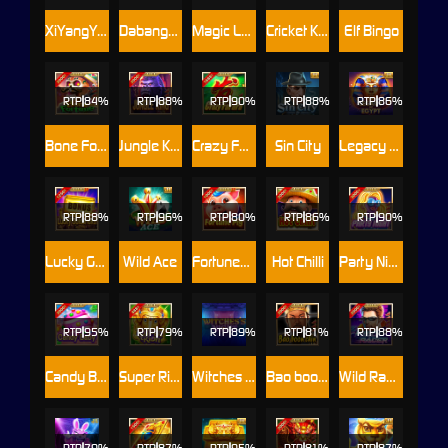
XiYangYang
Dabanggg
Magic Lamp
Cricket King 18
Elf Bingo
RTP
84%
RTP
88%
RTP
90%
RTP
88%
RTP
86%
Bone Fortune
Jungle King
Crazy FaFaFa
Sin City
Legacy of Egypt
RTP
88%
RTP
96%
RTP
80%
RTP
86%
RTP
90%
Lucky Goldbricks
Wild Ace
FortunePig
Hot Chilli
Party Night
RTP
95%
RTP
79%
RTP
89%
RTP
81%
RTP
88%
Candy Baby
Super Rich
Witches Night
Bao boon chin
Wild Racer
RTP
79%
RTP
87%
RTP
95%
RTP
81%
RTP
87%