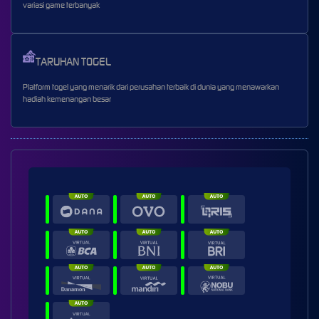
variasi game terbanyak
TARUHAN TOGEL
Platform togel yang menarik dari perusahan terbaik di dunia yang menawarkan
hadiah kemenangan besar