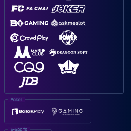
Poker
E-Sports