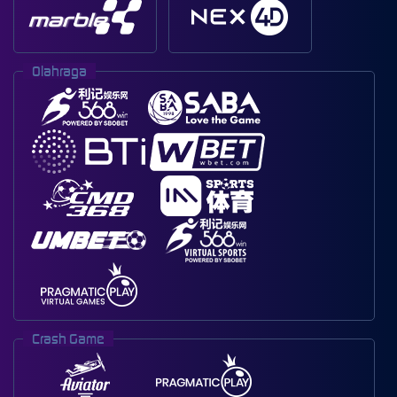
Olahraga
Crash Game