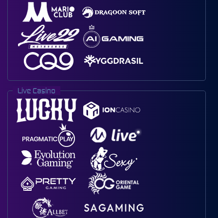
Live Casino