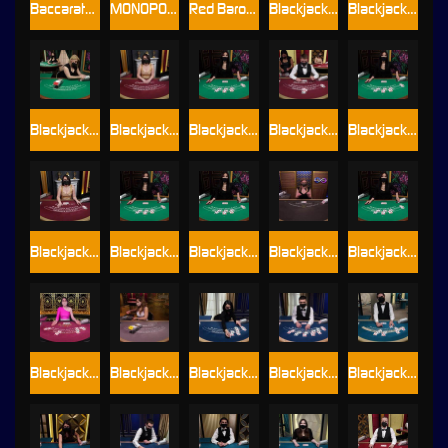
Baccarat_Squeeze
MONOPOLY Roll'em
Red Baron RNG
Blackjack_B
Blackjack_C
Blackjack_D
Blackjack_Diamond_VIP
Blackjack_E
Blackjack_Fortune_VIP
Blackjack_G
Blackjack_Grand_VIP
Blackjack_H
Blackjack_I
Blackjack_Infinite
Blackjack_J
Blackjack_Party
Blackjack_Platinum_VIP
Blackjack_Silver_1
Blackjack_Silver_2
Blackjack_Silver_3