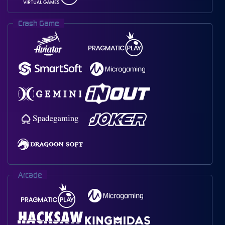
Crash Game
Arcade