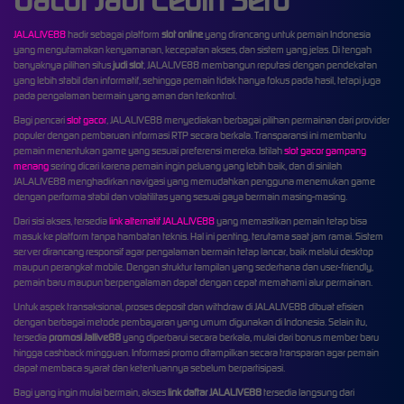
Gacor Jadi Lebih Seru
JALALIVE88
hadir sebagai platform
slot online
yang dirancang untuk pemain Indonesia
yang mengutamakan kenyamanan, kecepatan akses, dan sistem yang jelas. Di tengah
banyaknya pilihan situs
judi slot
, JALALIVE88 membangun reputasi dengan pendekatan
yang lebih stabil dan informatif, sehingga pemain tidak hanya fokus pada hasil, tetapi juga
pada pengalaman bermain yang aman dan terkontrol.
Bagi pencari
slot gacor
, JALALIVE88 menyediakan berbagai pilihan permainan dari provider
populer dengan pembaruan informasi RTP secara berkala. Transparansi ini membantu
pemain menentukan game yang sesuai preferensi mereka. Istilah
slot gacor gampang
menang
sering dicari karena pemain ingin peluang yang lebih baik, dan di sinilah
JALALIVE88 menghadirkan navigasi yang memudahkan pengguna menemukan game
dengan performa stabil dan volatilitas yang sesuai gaya bermain masing-masing.
Dari sisi akses, tersedia
link alternatif JALALIVE88
yang memastikan pemain tetap bisa
masuk ke platform tanpa hambatan teknis. Hal ini penting, terutama saat jam ramai. Sistem
server dirancang responsif agar pengalaman bermain tetap lancar, baik melalui desktop
maupun perangkat mobile. Dengan struktur tampilan yang sederhana dan user-friendly,
pemain baru maupun berpengalaman dapat dengan cepat memahami alur permainan.
Untuk aspek transaksional, proses deposit dan withdraw di JALALIVE88 dibuat efisien
dengan berbagai metode pembayaran yang umum digunakan di Indonesia. Selain itu,
tersedia
promosi Jallive88
yang diperbarui secara berkala, mulai dari bonus member baru
hingga cashback mingguan. Informasi promo ditampilkan secara transparan agar pemain
dapat membaca syarat dan ketentuannya sebelum berpartisipasi.
Bagi yang ingin mulai bermain, akses
link daftar JALALIVE88
tersedia langsung dari