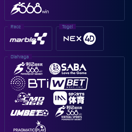
Race
Togel
Olahraga