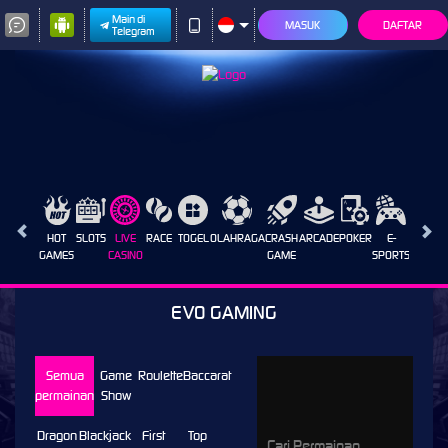
Main di
MASUK
DAFTAR
Telegram
HOT
SLOTS
LIVE
RACE
TOGEL
OLAHRAGA
CRASH
ARCADE
POKER
E-
SABUN
GAMES
CASINO
GAME
SPORTS
AYAM
EVO GAMING
Semua
Game
Roulette
Baccarat
permainan
Show
Dragon
Blackjack
First
Top