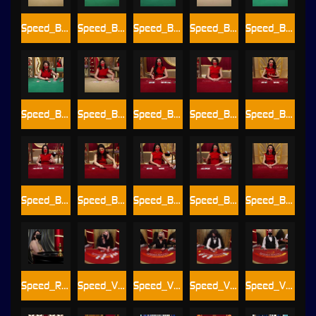
Speed_Baccarat_D
Speed_Baccarat_E
Speed_Baccarat_F
Speed_Baccarat_G
Speed_Baccarat_H
Speed_Baccarat_I
Speed_Baccarat_J
Speed_Baccarat_k
Speed_Baccarat_L
Speed_Baccarat_N
Speed_Baccarat_O
Speed_Baccarat_P
Speed_Baccarat_Q
Speed_Baccarat_R
Speed_Baccarat_S
Speed_Roulette
Speed_VIP_Blackjack_A
Speed_VIP_Blackjack_B
Speed_VIP_Blackjack_C
Speed_VIP_Blackjack_D